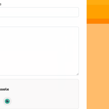
e
ssole